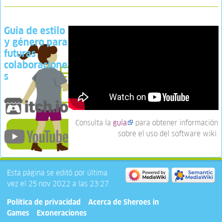
Guía de estilo
y género para
futuras
colaboracione
s
Consulta la
guía
para obtener información
sobre el uso del software wiki.
Esta página se editó por última
vez el 25 nov 2022 a las 23:27.
Política de privacidad
Acerca de Sheroes in
Games
Exoneraciones