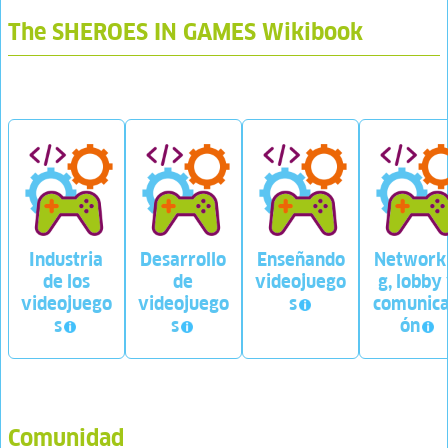
The SHEROES IN GAMES Wikibook
Industria
Desarrollo
Enseñando
Network
de los
de
videojuego
g, lobby
videojuego
videojuego
s
comunica
s
s
ón
Comunidad