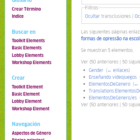
Glosario
Filtros
Crear Término
Ocultar
transclusiones |
Oc
Indice
Buscar en
Las siguientes páginas enla
formas de opressão na esco
Toolkit Elements
Basic Elements
Se muestran 5 elementos.
Lobby Elements
Ver (50 anteriores | 50 siguie
Workshop Elements
Gender
‎
(
← enlaces
)
Enseñando videojuegos
‎
Crear
ElementosDeGenero
‎
(
← 
Toolkit Element
Translations:ElementosD
Basic Element
ElementosDeGenero/es
‎
Lobby Element
Ver (50 anteriores | 50 siguie
Workshop Element
Navegación
Aspectos de Género