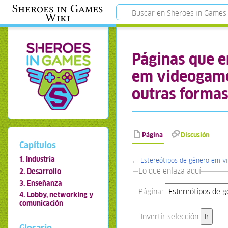
Sheroes in Games
Wiki
Páginas que e
em videogame
outras formas
Página
Discusión
Capítulos
1. Industria
←
Estereótipos de gênero em v
Lo que enlaza aquí
2. Desarrollo
3. Enseñanza
Página:
4. Lobby, networking y
comunicación
Invertir selección