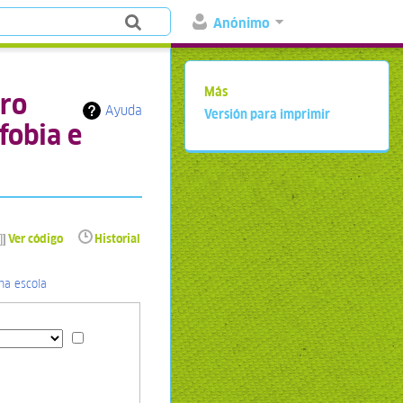
Anónimo
Más
ero
Ayuda
Versión para imprimir
fobia e
Ver código
Historial
na escola