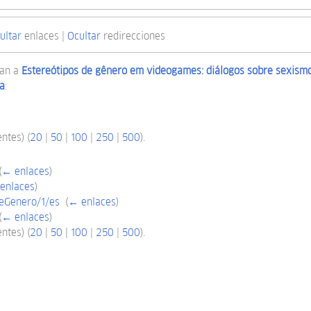
ultar
enlaces |
Ocultar
redirecciones
zan a
Estereótipos de gênero em videogames: diálogos sobre sexismo
la
:
ntes) (
20
|
50
|
100
|
250
|
500
).
(
← enlaces
)
enlaces
)
eGenero/1/es
‎
(
← enlaces
)
(
← enlaces
)
ntes) (
20
|
50
|
100
|
250
|
500
).