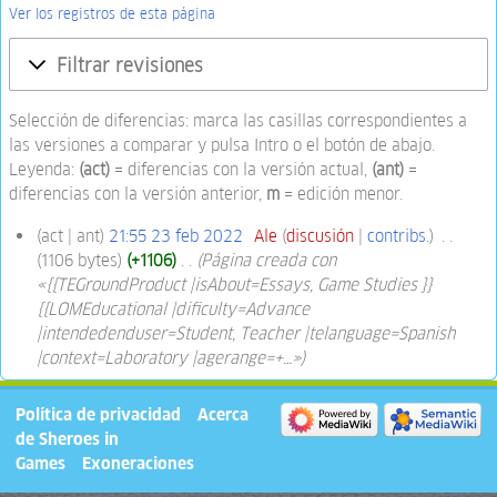
Ver los registros de esta página
Filtrar revisiones
Selección de diferencias: marca las casillas correspondientes a
las versiones a comparar y pulsa Intro o el botón de abajo.
Leyenda:
(act)
= diferencias con la versión actual,
(ant)
=
diferencias con la versión anterior,
m
= edición menor.
act
ant
21:55 23 feb 2022
‎
Ale
discusión
contribs.
‎
1106 bytes
+1106
‎
Página creada con
«{{TEGroundProduct |isAbout=Essays, Game Studies }}
{{LOMEducational |dificulty=Advance
|intendedenduser=Student, Teacher |telanguage=Spanish
|context=Laboratory |agerange=+…»
Política de privacidad
Acerca
de Sheroes in
Games
Exoneraciones