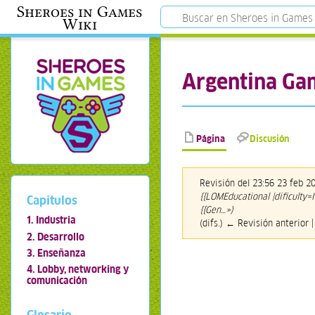
Sheroes in Games
Wiki
Argentina Ga
Página
Discusión
Revisión del 23:56 23 feb 
{{LOMEducational |dificulty=
Capítulos
{{Gen…»)
1. Industria
(difs.) ← Revisión anterior |
2. Desarrollo
3. Enseñanza
4. Lobby, networking y
comunicación