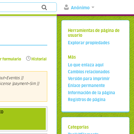
Anónimo
Herramientas de página de
usuario
Explorar propiedades
Más
r formulario
Historial
Lo que enlaza aquí
Cambios relacionados
out=Eventos }}
Versión para imprimir
License |payment=Sim }}
Enlace permanente
Información de la página
Registros de página
co
Categorías