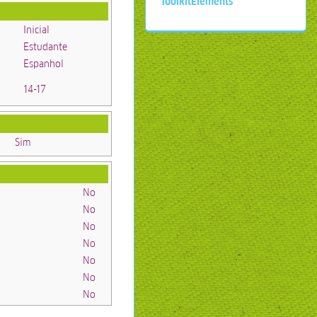
ToolkitElements
Inicial
Estudante
Espanhol
14-17
Sim
No
No
No
No
No
No
No