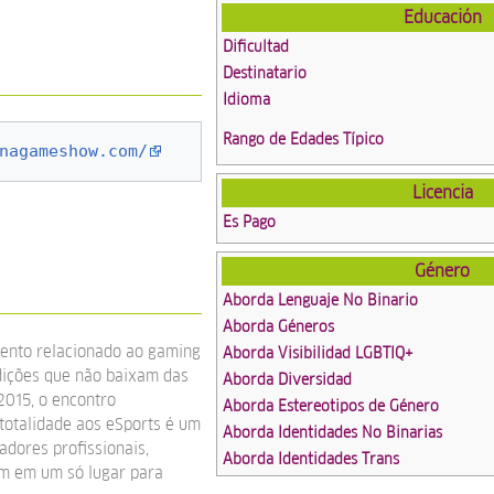
Educación
Dificultad
Destinatario
Idioma
Rango de Edades Típico
nagameshow.com/
Licencia
Es Pago
Género
Aborda Lenguaje No Binario
Aborda Géneros
ento relacionado ao gaming
Aborda Visibilidad LGBTIQ+
dições que não baixam das
Aborda Diversidad
2015, o encontro
Aborda Estereotipos de Género
totalidade aos eSports é um
Aborda Identidades No Binarias
adores profissionais,
Aborda Identidades Trans
am em um só lugar para