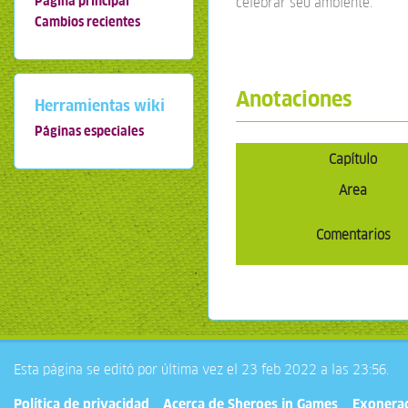
Página principal
celebrar seu ambiente.
Cambios recientes
Anotaciones
Herramientas wiki
Páginas especiales
Capítulo
Area
Comentarios
Esta página se editó por última vez el 23 feb 2022 a las 23:56.
Política de privacidad
Acerca de Sheroes in Games
Exonera