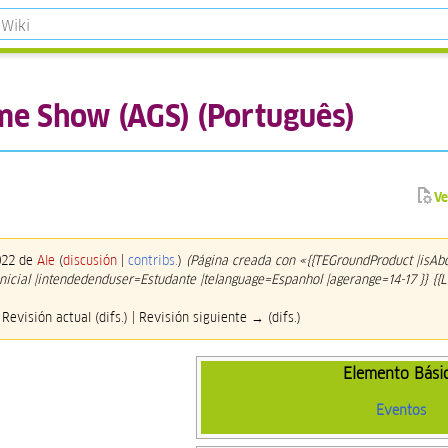
me Show (AGS) (Português)
Ve
2022 de
Ale
(
discusión
|
contribs.
)
(Página creada con «{{TEGroundProduct |isAb
Inicial |intendedenduser=Estudante |telanguage=Espanhol |agerange=14-17 }} {{
 Revisión actual (difs.) | Revisión siguiente → (difs.)
Elemento Bási
Eventos