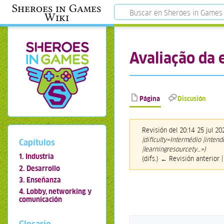
Sheroes in Games
Wiki
Avaliação da 
Página
Discusión
Revisión del 20:14 25 jul 2
|dificulty=Intermédio |inten
Capítulos
|learningresourcety…»)
1. Industria
(difs.) ← Revisión anterior |
2. Desarrollo
3. Enseñanza
4. Lobby, networking y
comunicación