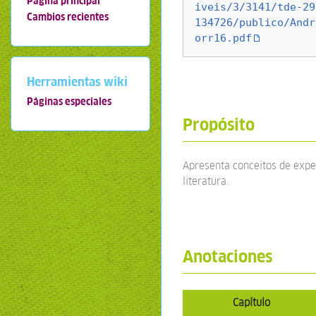
Página principal
iveis/3/3141/tde-29
Cambios recientes
134726/publico/Andr
orr16.pdf
Herramientas wiki
Páginas especiales
Propósito
Apresenta conceitos de exper
literatura.
Anotaciones
Capítulo