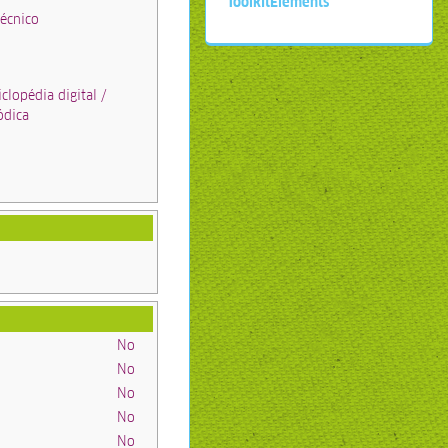
ToolkitElements
Técnico
iclopédia digital /
ódica
No
No
No
No
No