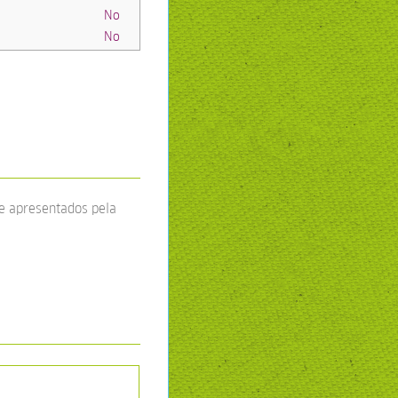
No
No
de apresentados pela