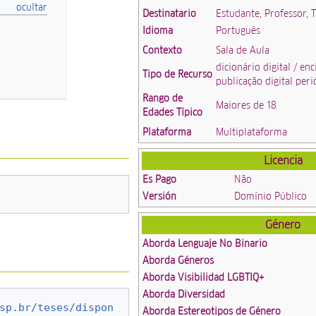
Destinatario
Estudante, Professor, 
Idioma
Português
Contexto
Sala de Aula
dicionário digital / enc
Tipo de Recurso
publicação digital peri
Rango de
Maiores de 18
Edades Típico
Plataforma
Multiplataforma
Licencia
Es Pago
Não
Versión
Domínio Público
Género
Aborda Lenguaje No Binario
Aborda Géneros
Aborda Visibilidad LGBTIQ+
Aborda Diversidad
sp.br/teses/dispon
Aborda Estereotipos de Género