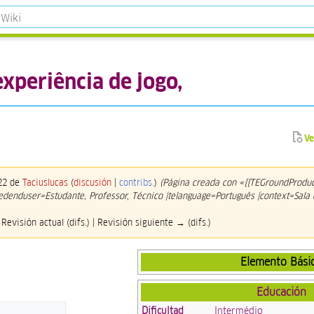
experiência de jogo,
Ve
022 de
Taciuslucas
(
discusión
|
contribs.
)
(Página creada con «{{TEGroundProduc
dedenduser=Estudante, Professor, Técnico |telanguage=Português |context=Sala
 Revisión actual (difs.) | Revisión siguiente → (difs.)
Elemento Bási
Educación
Dificultad
Intermédio