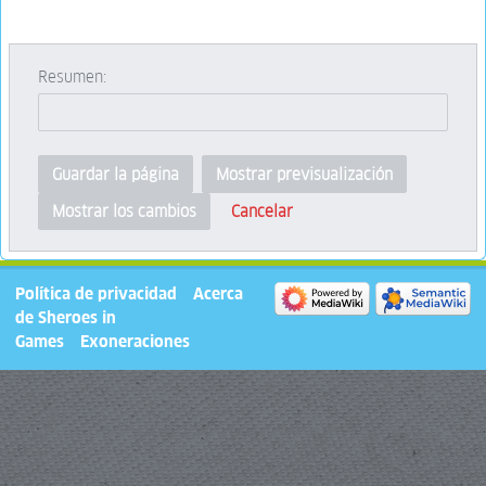
Resumen:
Guardar la página
Mostrar previsualización
Cancelar
Mostrar los cambios
Política de privacidad
Acerca
de Sheroes in
Games
Exoneraciones