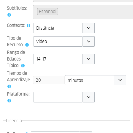
Subtítulos:
Espanhol
Contexto:
Toggle options
Tipo de
Recurso:
Toggle options
Rango de
Edades
Típico:
Toggle options
Tiempo de
Aprendizaje:
Toggle op
Plataforma:
Toggle options
Licencia