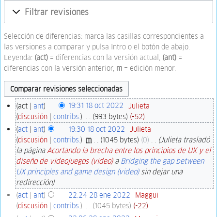
Filtrar revisiones
Selección de diferencias: marca las casillas correspondientes a
las versiones a comparar y pulsa Intro o el botón de abajo.
Leyenda:
(act)
= diferencias con la versión actual,
(ant)
=
diferencias con la versión anterior,
m
= edición menor.
act
ant
19:31 18 oct 2022
‎
Julieta
discusión
contribs.
‎
993 bytes
-52
act
ant
19:30 18 oct 2022
‎
Julieta
discusión
contribs.
‎
m
1045 bytes
0
‎
Julieta trasladó
la página
Acortando la brecha entre los principios de UX y el
diseño de videojuegos (video)
a
Bridging the gap between
UX principles and game design (video)
sin dejar una
redirección
act
ant
22:24 28 ene 2022
‎
Maggui
discusión
contribs.
‎
1045 bytes
-22