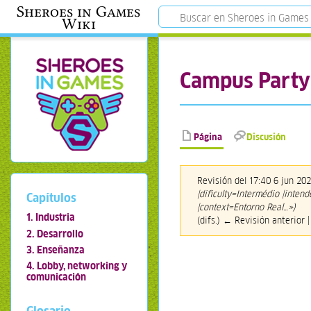
Sheroes in Games
Wiki
Campus Party
Página
Discusión
Revisión del 17:40 6 jun 20
|dificulty=Intermédio |inte
Capítulos
|context=Entorno Real…»)
1. Industria
(difs.) ← Revisión anterior |
2. Desarrollo
3. Enseñanza
4. Lobby, networking y
comunicación