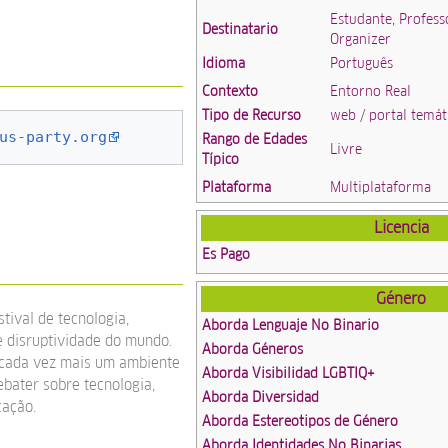
Estudante, Profess
Destinatario
Organizer
Idioma
Português
Contexto
Entorno Real
Tipo de Recurso
web / portal temát
us-party.org
Rango de Edades
Livre
Típico
Plataforma
Multiplataforma
Licencia
Es Pago
Género
tival de tecnologia,
Aborda Lenguaje No Binario
 disruptividade do mundo.
Aborda Géneros
r cada vez mais um ambiente
Aborda Visibilidad LGBTIQ+
ebater sobre tecnologia,
Aborda Diversidad
cação.
Aborda Estereotipos de Género
Aborda Identidades No Binarias