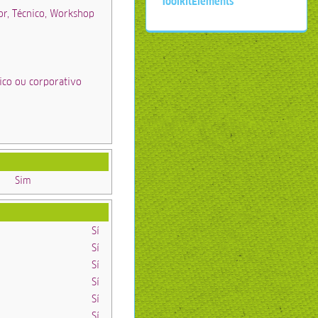
ToolkitElements
or, Técnico, Workshop
ico ou corporativo
Sim
Sí
Sí
Sí
Sí
Sí
Sí