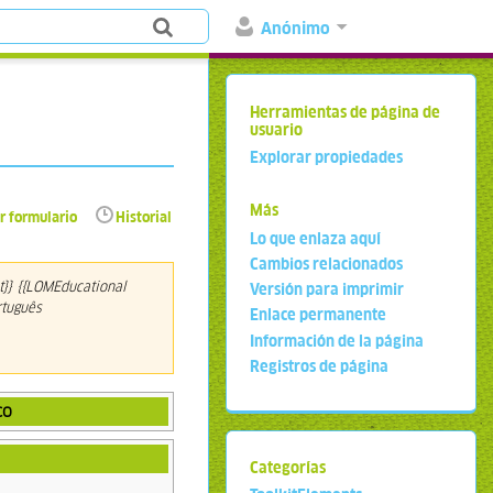
Anónimo
Herramientas de página de
usuario
Explorar propiedades
Más
r formulario
Historial
Lo que enlaza aquí
Cambios relacionados
t}} {{LOMEducational
Versión para imprimir
rtuguês
Enlace permanente
Información de la página
Registros de página
co
Categorías