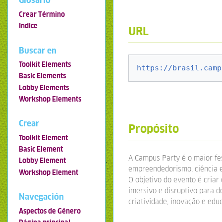
Glosario
Crear Término
Indice
URL
Buscar en
Toolkit Elements
https://brasil.camp
Basic Elements
Lobby Elements
Workshop Elements
Crear
Propósito
Toolkit Element
Basic Element
A Campus Party é o maior fes
Lobby Element
empreendedorismo, ciência e
Workshop Element
O objetivo do evento é cria
imersivo e disruptivo para d
Navegación
criatividade, inovação e edu
Aspectos de Género