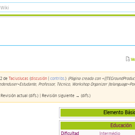
Ve
22 de
Taciuslucas
(
discusión
|
contribs.
)
(Página creada con «{{TEGroundProduc
ndedenduser=Estudante, Professor, Técnico, Workshop Organizer |telanguage=Po
 Revisión actual (difs.) | Revisión siguiente → (difs.)
Elemento Bási
Educación
Dificultad
Intermédio