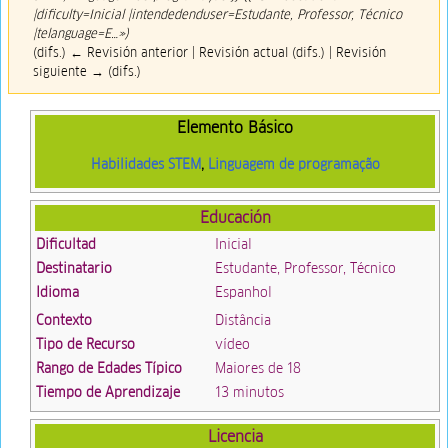
|dificulty=Inicial |intendedenduser=Estudante, Professor, Técnico
|telanguage=E…»)
(difs.) ← Revisión anterior | Revisión actual (difs.) | Revisión
siguiente → (difs.)
Elemento Básico
Habilidades STEM
,
Linguagem de programação
Educación
Dificultad
Inicial
Destinatario
Estudante, Professor, Técnico
Idioma
Espanhol
Contexto
Distância
Tipo de Recurso
vídeo
Rango de Edades Típico
Maiores de 18
Tiempo de Aprendizaje
13 minutos
Licencia