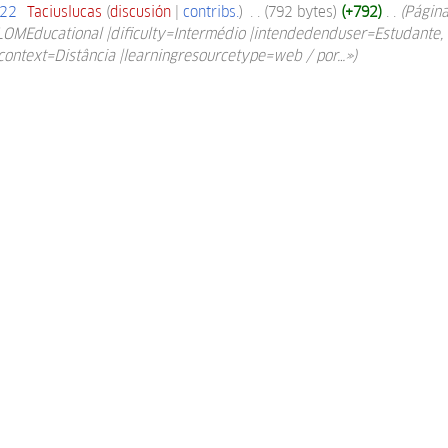
022
‎
Taciuslucas
discusión
contribs.
‎
792 bytes
+792
‎
Página
LOMEducational |dificulty=Intermédio |intendedenduser=Estudante,
context=Distância |learningresourcetype=web / por…»