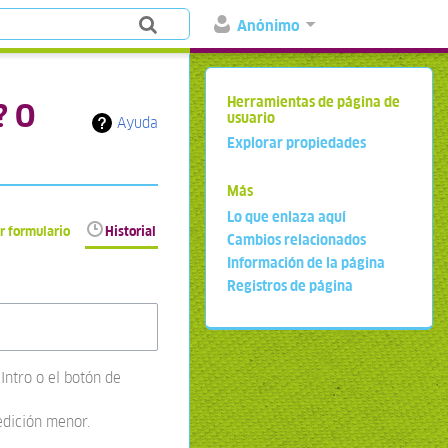
Anónimo
Herramientas de página de
? O
usuario
Ayuda
Explorar propiedades
Más
Lo que enlaza aquí
r formulario
Historial
Cambios relacionados
Información de la página
Registros de página
Intro o el botón de
edición menor.