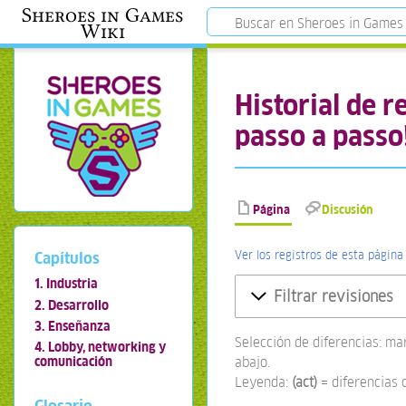
Sheroes in Games
Wiki
Historial de 
passo a passo
Página
Discusión
Ver los registros de esta página
Capítulos
1. Industria
Filtrar revisiones
2. Desarrollo
3. Enseñanza
Selección de diferencias: ma
4. Lobby, networking y
abajo.
comunicación
Leyenda:
(act)
= diferencias 