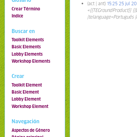
Glosario
act
ant
15:25 25 jul 2
Crear Término
«{{TEGroundProduct}} {{
Indice
|telanguage=Português |
Buscar en
Toolkit Elements
Basic Elements
Lobby Elements
Workshop Elements
Crear
Toolkit Element
Basic Element
Lobby Element
Workshop Element
Navegación
Aspectos de Género