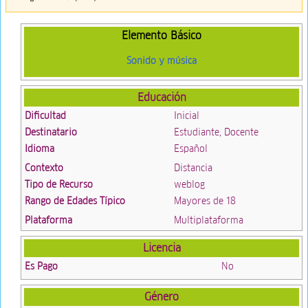
Elemento Básico
Sonido y música
Educación
Dificultad
Inicial
Destinatario
Estudiante, Docente
Idioma
Español
Contexto
Distancia
Tipo de Recurso
weblog
Rango de Edades Típico
Mayores de 18
Plataforma
Multiplataforma
Licencia
Es Pago
No
Género