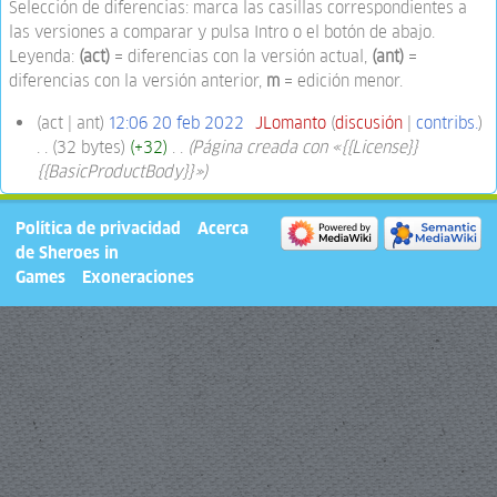
Selección de diferencias: marca las casillas correspondientes a
las versiones a comparar y pulsa Intro o el botón de abajo.
Leyenda:
(act)
= diferencias con la versión actual,
(ant)
=
diferencias con la versión anterior,
m
= edición menor.
act
ant
12:06 20 feb 2022
‎
JLomanto
discusión
contribs.
32 bytes
+32
‎
Página creada con «{{License}}
{{BasicProductBody}}»
Política de privacidad
Acerca
de Sheroes in
Games
Exoneraciones