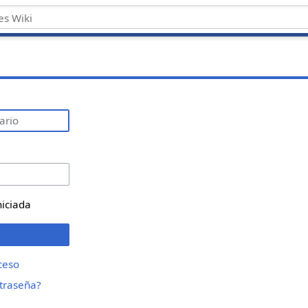
niciada
ceso
ntraseña?