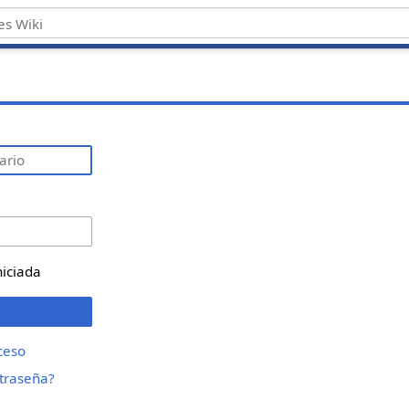
niciada
ceso
ntraseña?