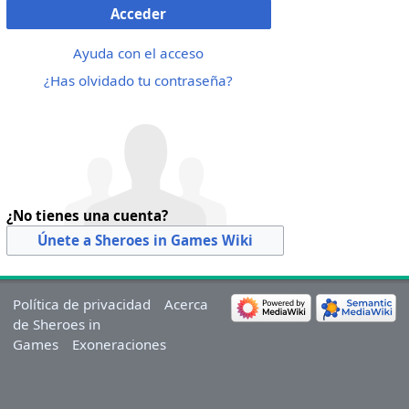
Acceder
Ayuda con el acceso
¿Has olvidado tu contraseña?
¿No tienes una cuenta?
Únete a Sheroes in Games Wiki
Política de privacidad
Acerca
de Sheroes in
Games
Exoneraciones