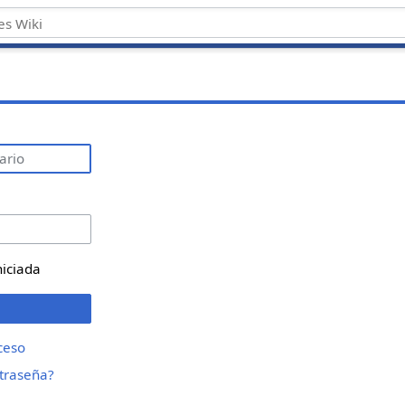
niciada
ceso
ntraseña?