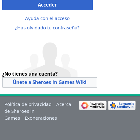
Acceder
Ayuda con el acceso
¿Has olvidado tu contraseña?
¿No tienes una cuenta?
Únete a Sheroes in Games Wiki
Política de privacidad
Acerca
de Sheroes in
Games
Exoneraciones