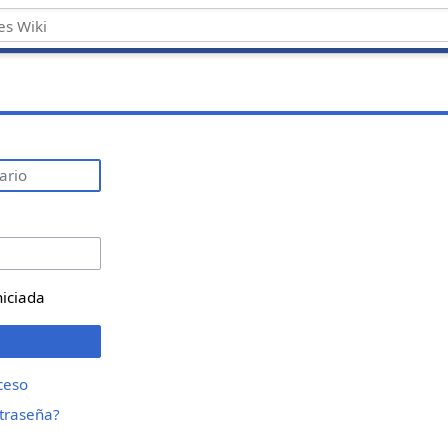
niciada
ceso
ntraseña?