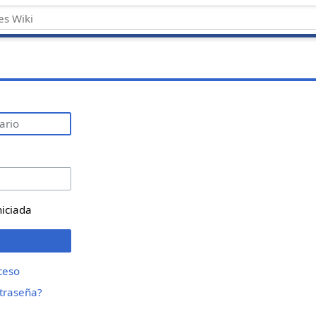
niciada
ceso
ntraseña?