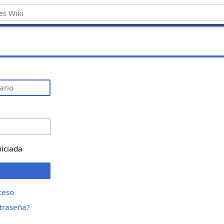
niciada
ceso
ntraseña?