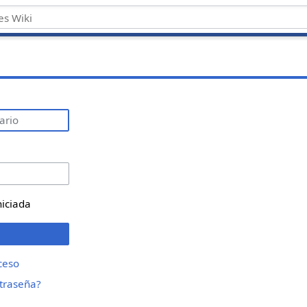
niciada
ceso
ntraseña?