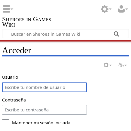
Sheroes in Games
Wiki
Acceder
Usuario
Contraseña
Mantener mi sesión iniciada