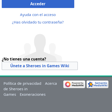
Acceder
Ayuda con el acceso
¿Has olvidado tu contraseña?
¿No tienes una cuenta?
Únete a Sheroes in Games Wiki
Política de privacidad
Acerca
de Sheroes in
Games
Exoneraciones