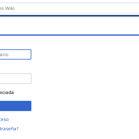
niciada
ceso
ntraseña?