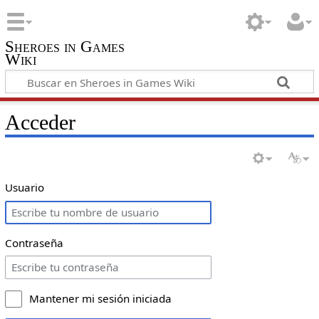
Sheroes in Games
Wiki
Acceder
Usuario
Contraseña
Mantener mi sesión iniciada