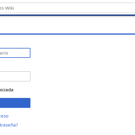
niciada
ceso
ntraseña?