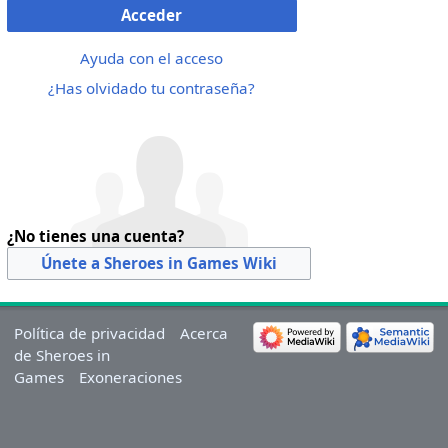
Acceder
Ayuda con el acceso
¿Has olvidado tu contraseña?
¿No tienes una cuenta?
Únete a Sheroes in Games Wiki
Política de privacidad
Acerca
de Sheroes in
Games
Exoneraciones