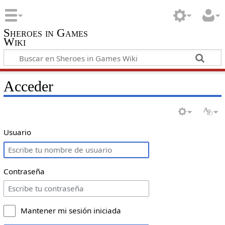
Sheroes in Games
Wiki
Acceder
Usuario
Contraseña
Mantener mi sesión iniciada