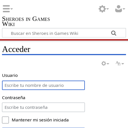
Sheroes in Games
Wiki
Acceder
Usuario
Contraseña
Mantener mi sesión iniciada