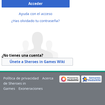
Acceder
Ayuda con el acceso
¿Has olvidado tu contraseña?
¿No tienes una cuenta?
Únete a Sheroes in Games Wiki
Política de privacidad
Acerca
de Sheroes in
Games
Exoneraciones