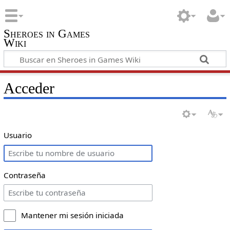
Sheroes in Games
Wiki
Acceder
Usuario
Contraseña
Mantener mi sesión iniciada