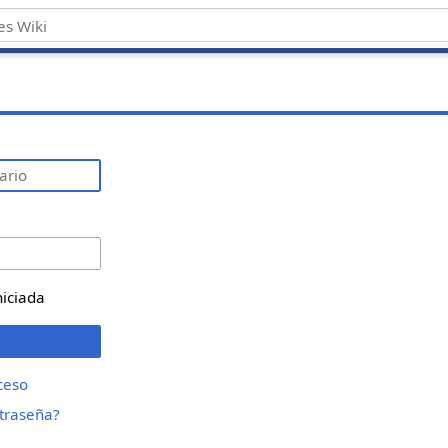
niciada
ceso
ntraseña?