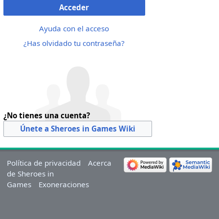
Acceder
Ayuda con el acceso
¿Has olvidado tu contraseña?
¿No tienes una cuenta?
Únete a Sheroes in Games Wiki
Política de privacidad
Acerca
de Sheroes in
Games
Exoneraciones