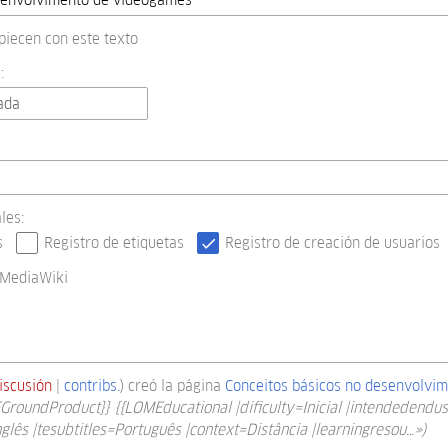
piecen con este texto
:
ada
les:
s
Registro de etiquetas
Registro de creación de usuarios
 MediaWiki
iscusión
contribs.
creó la página
Conceitos básicos no desenvolvi
GroundProduct}} {{LOMEducational |dificulty=Inicial |intendedendu
glês |tesubtitles=Português |context=Distância |learningresou…»)