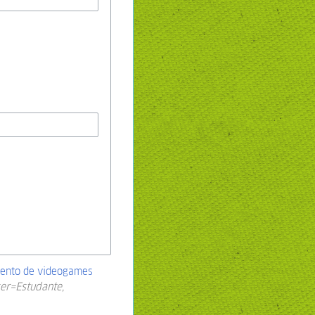
mento de videogames
ser=Estudante,