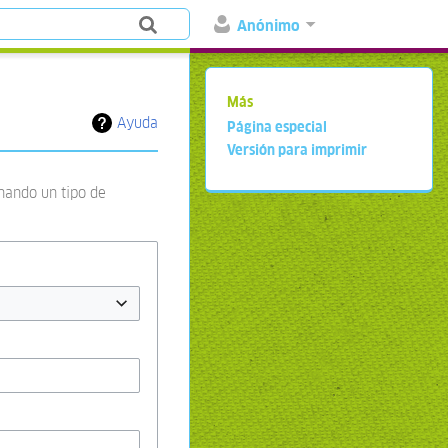
Anónimo
Más
Ayuda
Página especial
Versión para imprimir
onando un tipo de