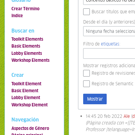
Glosario
Crear Término
Buscar títulos que em
Indice
Desde el día (y anteriores)
Buscar en
Ninguna fecha seleccion
Toolkit Elements
Filtro de
etiquetas
:
Basic Elements
Lobby Elements
Workshop Elements
Mostrar registros adiciona
Registro de revisione
Crear
Registro de Semantic
Toolkit Element
Basic Element
Lobby Element
Mostrar
Workshop Element
14:45 20 feb 2022
Ale
d
Navegación
(Página creada con «{{TE
Aspectos de Género
Professor |telanguage=In