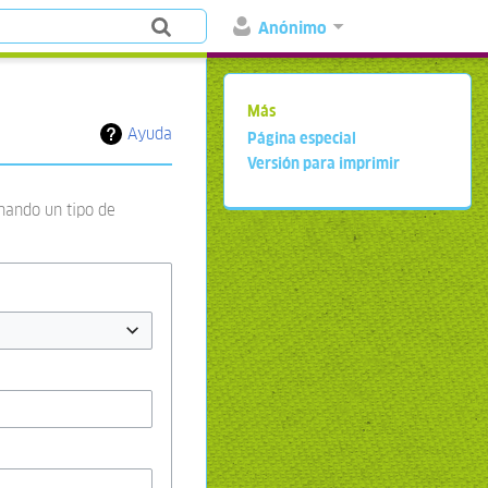
Anónimo
Más
Ayuda
Página especial
Versión para imprimir
onando un tipo de