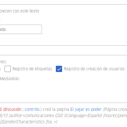
piecen con este texto
:
ada
les:
s
Registro de etiquetas
Registro de creación de usuarios
 MediaWiki
6
discusión
contribs.
creó la página
El jugar es poder
(Página crea
9/13 |author=comunicaciones GSD |lclanguage=Español |hasrecipient
{{GenderCharacteristics |ha…»)