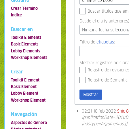
Glosario
Crear Término
Buscar títulos que em
Indice
Desde el día (y anteriores)
Buscar en
Ninguna fecha seleccion
Toolkit Elements
Filtro de
etiquetas
:
Basic Elements
Lobby Elements
Workshop Elements
Mostrar registros adiciona
Registro de revisione
Crear
Registro de Semantic
Toolkit Element
Basic Element
Lobby Element
Mostrar
Workshop Element
02:21 18 feb 2022
Shic 8
Navegación
|publicationDate=2011/0
Aspectos de Género
|hastype=Argumentos }} 