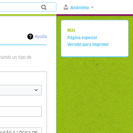
Anónimo
Más
Ayuda
Página especial
Versión para imprimir
onando un tipo de