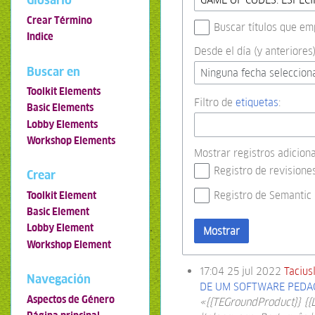
Glosario
Crear Término
Buscar títulos que em
Indice
Desde el día (y anteriores)
Buscar en
Ninguna fecha seleccion
Toolkit Elements
Filtro de
etiquetas
:
Basic Elements
Lobby Elements
Workshop Elements
Mostrar registros adiciona
Registro de revisione
Crear
Registro de Semantic
Toolkit Element
Basic Element
Lobby Element
Mostrar
Workshop Element
17:04 25 jul 2022
Tacius
Navegación
DE UM SOFTWARE PEDAG
Aspectos de Género
«{{TEGroundProduct}} {{