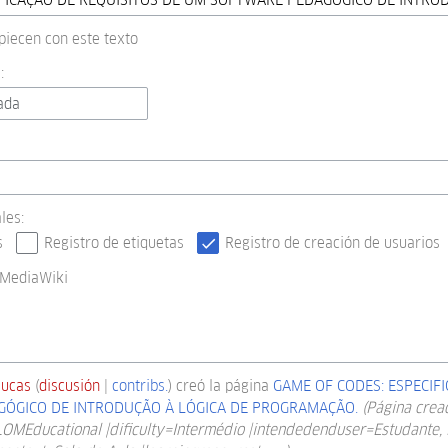
piecen con este texto
:
ada
les:
s
Registro de etiquetas
Registro de creación de usuarios
 MediaWiki
lucas
discusión
contribs.
creó la página
GAME OF CODES: ESPECIF
ÓGICO DE INTRODUÇÃO À LÓGICA DE PROGRAMAÇÃO.
(Página crea
LOMEducational |dificulty=Intermédio |intendedenduser=Estudante, 