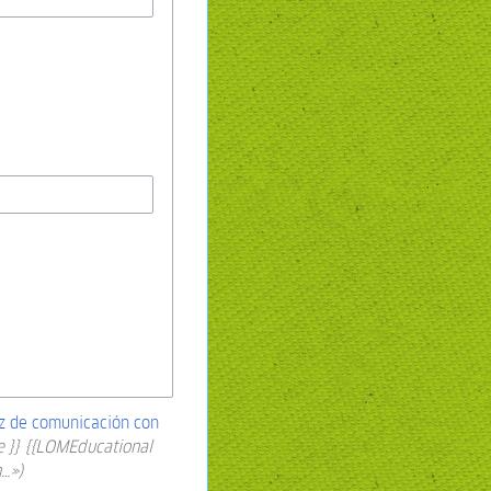
z de comunicación con
e }} {{LOMEducational
n…»)