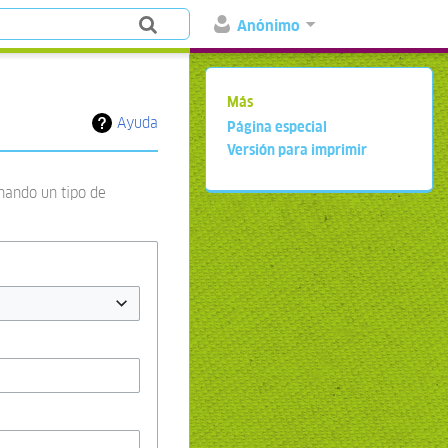
Anónimo
Más
Ayuda
Página especial
Versión para imprimir
onando un tipo de