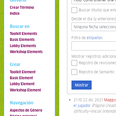
Glosario
Crear Término
Buscar títulos que em
Indice
Desde el día (y anteriores)
Buscar en
Ninguna fecha seleccion
Toolkit Elements
Filtro de
etiquetas
:
Basic Elements
Lobby Elements
Workshop Elements
Mostrar registros adiciona
Registro de revisione
Crear
Registro de Semantic
Toolkit Element
Basic Element
Lobby Element
Mostrar
Workshop Element
21:18 22 dic 2021
Maggu
Navegación
el jugador
(Página cread
Aspectos de Género
|dificulty=Inicial |inte