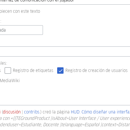
piecen con este texto
:
ada
les:
s
Registro de etiquetas
Registro de creación de usuarios
 MediaWiki
i
discusión
contribs.
creó la página
HUD: Cómo diseñar una interfa
a con «{{TEGroundProduct |isAbout=User Interface / User experienc
ndedenduser=Estudiante, Docente |telanguage=Español |context=Dista