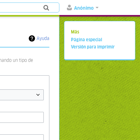
Anónimo
Más
Ayuda
Página especial
Versión para imprimir
onando un tipo de