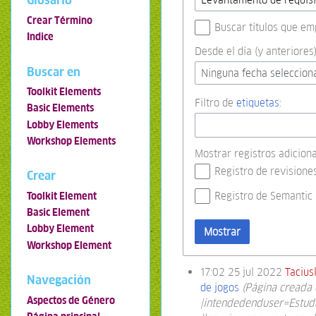
Glosario
Crear Término
Buscar títulos que em
Indice
Desde el día (y anteriores)
Buscar en
Ninguna fecha seleccion
Toolkit Elements
Filtro de
etiquetas
:
Basic Elements
Lobby Elements
Workshop Elements
Mostrar registros adiciona
Registro de revisione
Crear
Registro de Semantic
Toolkit Element
Basic Element
Lobby Element
Mostrar
Workshop Element
17:02 25 jul 2022
Tacius
Navegación
de jogos
(Página creada 
Aspectos de Género
|intendedenduser=Estuda