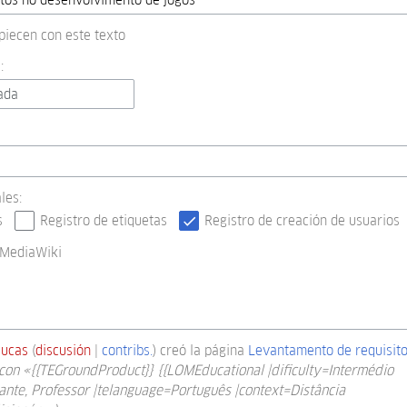
piecen con este texto
:
ada
les:
s
Registro de etiquetas
Registro de creación de usuarios
 MediaWiki
lucas
discusión
contribs.
creó la página
Levantamento de requisit
con «{{TEGroundProduct}} {{LOMEducational |dificulty=Intermédio
nte, Professor |telanguage=Português |context=Distância