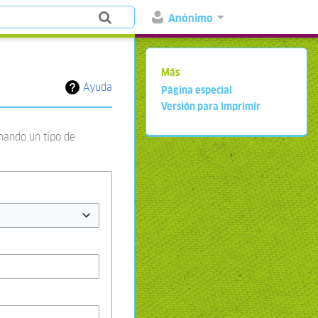
Anónimo
Más
Ayuda
Página especial
Versión para imprimir
onando un tipo de