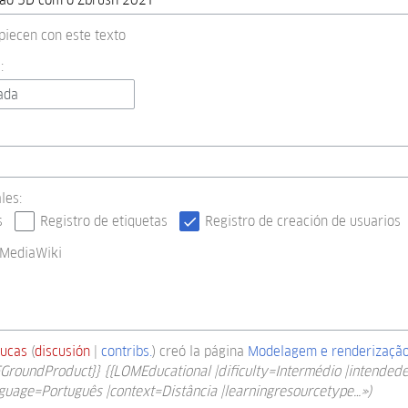
piecen con este texto
:
ada
les:
s
Registro de etiquetas
Registro de creación de usuarios
 MediaWiki
lucas
discusión
contribs.
creó la página
Modelagem e renderização
EGroundProduct}} {{LOMEducational |dificulty=Intermédio |intended
nguage=Português |context=Distância |learningresourcetype…»)