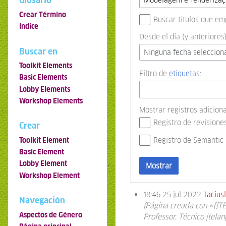
Glosario
Crear Término
Buscar títulos que em
Indice
Desde el día (y anteriores)
Buscar en
Ninguna fecha seleccion
Toolkit Elements
Filtro de
etiquetas
:
Basic Elements
Lobby Elements
Workshop Elements
Mostrar registros adiciona
Registro de revisione
Crear
Registro de Semantic
Toolkit Element
Basic Element
Lobby Element
Mostrar
Workshop Element
18:46 25 jul 2022
Tacius
Navegación
(Página creada con «{{T
Aspectos de Género
Professor, Técnico |tela