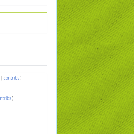
n
|
contribs.
)
ntribs.
)