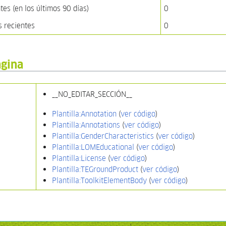
es (en los últimos 90 días)
0
s recientes
0
ágina
__NO_EDITAR_SECCIÓN__
Plantilla:Annotation
(
ver código
)
Plantilla:Annotations
(
ver código
)
Plantilla:GenderCharacteristics
(
ver código
)
Plantilla:LOMEducational
(
ver código
)
Plantilla:License
(
ver código
)
Plantilla:TEGroundProduct
(
ver código
)
Plantilla:ToolkitElementBody
(
ver código
)