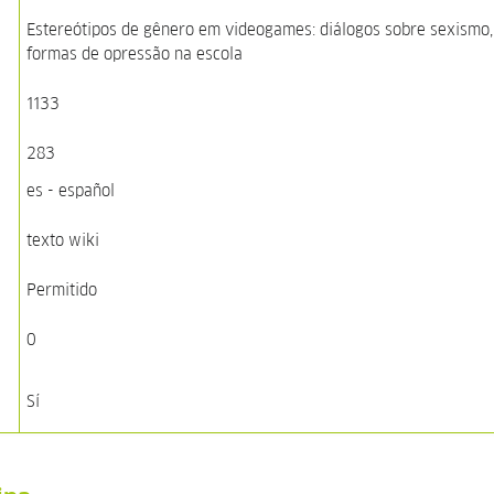
Estereótipos de gênero em videogames: diálogos sobre sexismo,
formas de opressão na escola
1133
283
es - español
texto wiki
Permitido
0
Sí