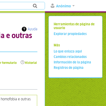
Anónimo
Herramientas de página de
usuario
Ayuda
a e outras
Explorar propiedades
Más
Lo que enlaza aquí
Cambios relacionados
Información de la página
r formulario
Historial
Registros de página
 homofobia e outras