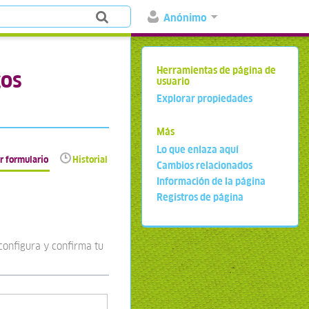
Anónimo
Herramientas de página de
gos
usuario
Explorar propiedades
Más
Lo que enlaza aquí
r formulario
Historial
Cambios relacionados
Información de la página
Registros de página
configura y confirma tu