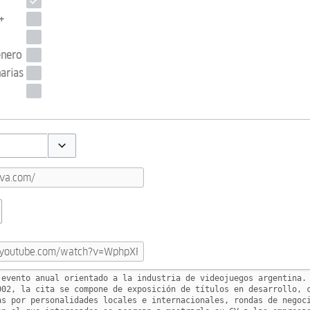
+
énero
arias
Toggle options