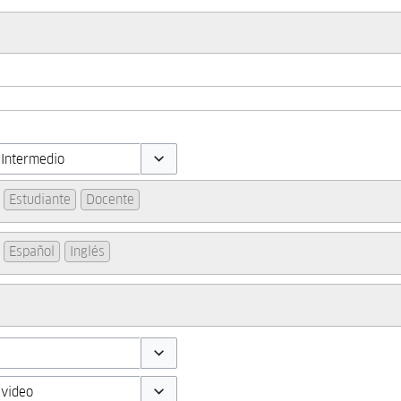
Toggle options
Estudiante
Docente
Español
Inglés
Toggle options