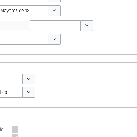
Toggle options
Toggle options
Toggle options
Toggle options
Toggle options
Toggle options
io