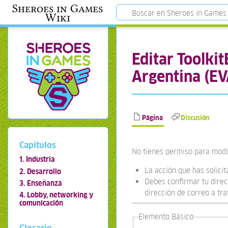
Sheroes in Games
Wiki
Editar Toolki
Argentina (EV
Página
Discusión
Capítulos
No tienes permiso para modif
1. Industria
La acción que has solicit
2. Desarrollo
Debes confirmar tu direcc
3. Enseñanza
dirección de correo a tr
4. Lobby, networking y
comunicación
Elemento Básico