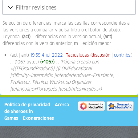
Filtrar revisiones
Selección de diferencias: marca las casillas correspondientes a
las versiones a comparar y pulsa Intro o el botón de abajo.
Leyenda:
(act)
= diferencias con la versión actual,
(ant)
=
diferencias con la versión anterior,
m
= edición menor.
act
ant
19:59 4 jul 2022
‎
Taciuslucas
discusión
contribs.
1067 bytes
+1067
‎
Página creada con
«{{TEGroundProduct}} {{LOMEducational
|dificulty=Intermédio |intendedenduser=Estudante,
Professor, Técnico, Workshop Organizer
|telanguage=Português |tesubtitles=Inglês…»
Política de privacidad
Acerca
de Sheroes in
Games
Exoneraciones