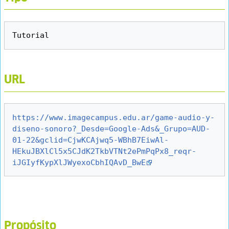
URL
https://www.imagecampus.edu.ar/game-audio-y-
diseno-sonoro?_Desde=Google-Ads&_Grupo=AUD-
01-22&gclid=CjwKCAjwq5-WBhB7EiwAl-
HEkuJBXlCl5x5CJdK2TkbVTNt2ePmPqPx8_reqr-
iJGIyfKypXlJWyexoCbhIQAvD_BwE
Propósito