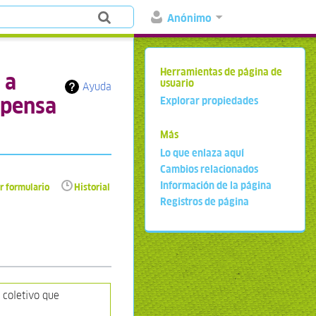
Anónimo
Herramientas de página de
 a
usuario
Ayuda
mpensa
Explorar propiedades
Más
Lo que enlaza aquí
Cambios relacionados
Información de la página
r formulario
Historial
Registros de página
 coletivo que