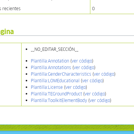
s recientes
0
ágina
__NO_EDITAR_SECCIÓN__
Plantilla:Annotation
(
ver código
)
Plantilla:Annotations
(
ver código
)
Plantilla:GenderCharacteristics
(
ver código
)
Plantilla:LOMEducational
(
ver código
)
Plantilla:License
(
ver código
)
Plantilla:TEGroundProduct
(
ver código
)
Plantilla:ToolkitElementBody
(
ver código
)