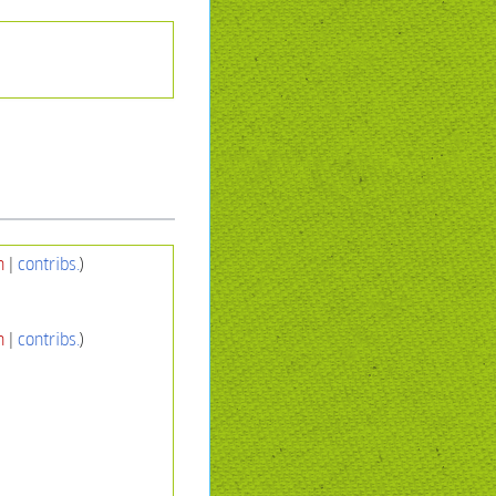
n
|
contribs.
)
n
|
contribs.
)