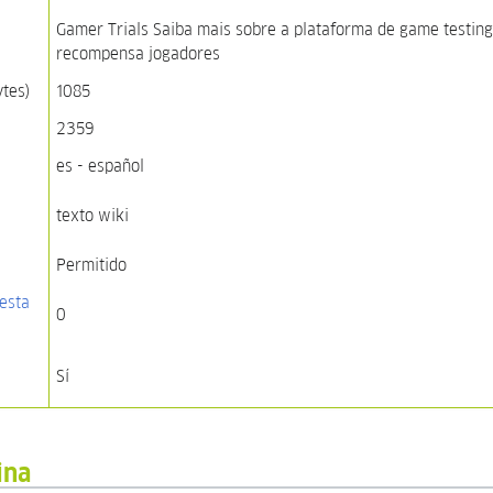
Gamer Trials Saiba mais sobre a plataforma de game testing
recompensa jogadores
ytes)
1085
2359
es - español
texto wiki
Permitido
esta
0
Sí
ina