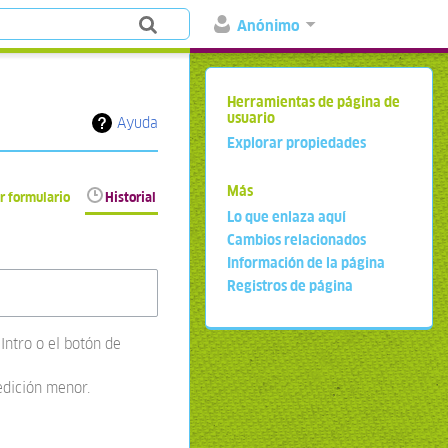
Anónimo
Herramientas de página de
usuario
Ayuda
Explorar propiedades
Más
r formulario
Historial
Lo que enlaza aquí
Cambios relacionados
Información de la página
Registros de página
Intro o el botón de
edición menor.