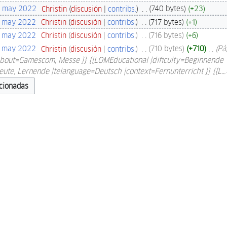
1 may 2022
‎
Christin
discusión
contribs.
‎
740 bytes
+23
8 may 2022
‎
Christin
discusión
contribs.
‎
717 bytes
+1
8 may 2022
‎
Christin
discusión
contribs.
‎
716 bytes
+6
8 may 2022
‎
Christin
discusión
contribs.
‎
710 bytes
+710
‎
Pá
About=Gamescom, Messe }} {{LOMEducational |dificulty=Beginnende
ute, Lernende |telanguage=Deutsch |context=Fernunterricht }} {{L…