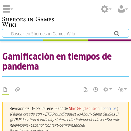
Sheroes in Games
Wiki
Gamificación en tiempos de
pandema
Revisión del 16:39 24 ene 2022 de
Shic 86
(
discusión
|
contribs.
)
(Página creada con «{{TEGroundProduct |isAbout=Game Studies }}
{{LOMEducational |dificulty=Intermedio |intendedenduser=Docente
|telanguage=Español |context=Semipresencial
|learningresourcetyp…»)