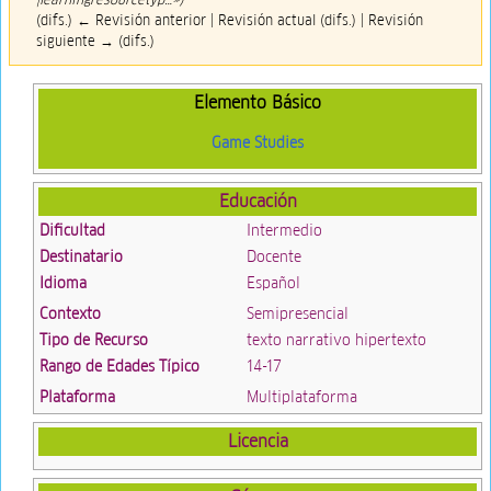
(difs.) ← Revisión anterior | Revisión actual (difs.) | Revisión
siguiente → (difs.)
Elemento Básico
Game Studies
Educación
Dificultad
Intermedio
Destinatario
Docente
Idioma
Español
Contexto
Semipresencial
Tipo de Recurso
texto narrativo hipertexto
Rango de Edades Típico
14-17
Plataforma
Multiplataforma
Licencia