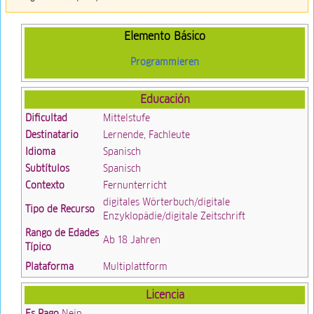
Elemento Básico
Programmieren
Educación
Dificultad
Mittelstufe
Destinatario
Lernende, Fachleute
Idioma
Spanisch
Subtítulos
Spanisch
Contexto
Fernunterricht
digitales Wörterbuch/digitale
Tipo de Recurso
Enzyklopädie/digitale Zeitschrift
Rango de Edades
Ab 18 Jahren
Típico
Plataforma
Multiplattform
Licencia
Es Pago
Nein