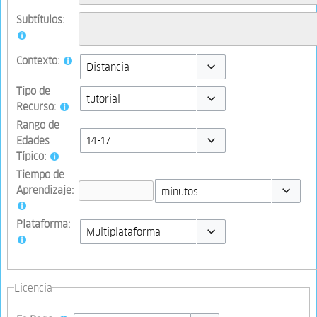
Subtítulos:
Contexto:
Toggle options
Tipo de
Recurso:
Toggle options
Rango de
Edades
Típico:
Toggle options
Tiempo de
Aprendizaje:
Toggle op
Plataforma:
Toggle options
Licencia