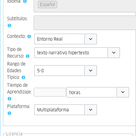
Idioma:
Español
Subtítulos:
Contexto:
Toggle options
Tipo de
Recurso:
Toggle option
Rango de
Edades
Típico:
Toggle options
Tiempo de
Aprendizaje:
Toggle op
Plataforma:
Toggle options
Licencia