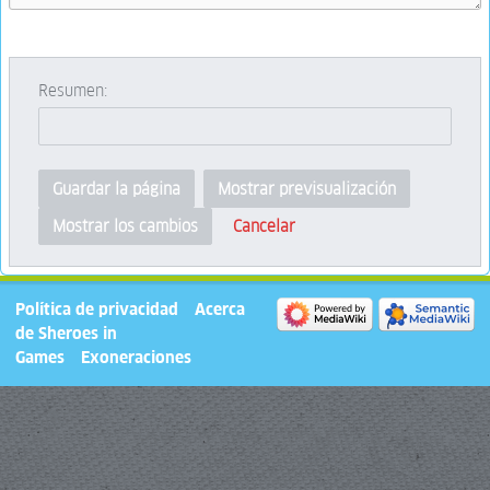
Resumen:
Guardar la página
Mostrar previsualización
Cancelar
Mostrar los cambios
Política de privacidad
Acerca
de Sheroes in
Games
Exoneraciones