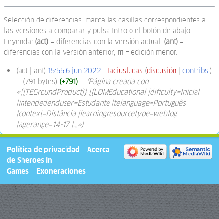
Selección de diferencias: marca las casillas correspondientes a
las versiones a comparar y pulsa Intro o el botón de abajo.
Leyenda:
(act)
= diferencias con la versión actual,
(ant)
=
diferencias con la versión anterior,
m
= edición menor.
act
ant
15:55 6 jun 2022
‎
Taciuslucas
discusión
contribs.
791 bytes
+791
‎
Página creada con
«{{TEGroundProduct}} {{LOMEducational |dificulty=Inicial
|intendedenduser=Estudante |telanguage=Português
|context=Distância |learningresourcetype=weblog
|agerange=14-17 |…»
Política de privacidad
Acerca
de Sheroes in
Games
Exoneraciones