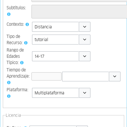
Subtítulos:
Contexto:
Toggle options
Tipo de
Recurso:
Toggle options
Rango de
Edades
Típico:
Toggle options
Tiempo de
Aprendizaje:
Toggle op
Plataforma:
Toggle options
Licencia