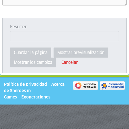
Resumen:
Guardar la página
Mostrar previsualización
Cancelar
Mostrar los cambios
Política de privacidad
Acerca
de Sheroes in
Games
Exoneraciones