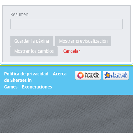
Resumen:
Guardar la página
Mostrar previsualización
Cancelar
Mostrar los cambios
Política de privacidad
Acerca
de Sheroes in
Games
Exoneraciones