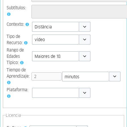
Subtítulos:
Contexto:
Toggle options
Tipo de
Recurso:
Toggle options
Rango de
Edades
Típico:
Toggle options
Tiempo de
Aprendizaje:
Toggle op
Plataforma:
Toggle options
Licencia