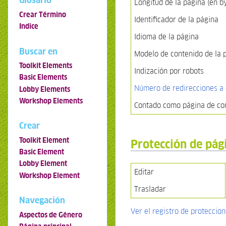
Glosario
Longitud de la página (en b
Crear Término
Identificador de la página
Indice
Idioma de la página
Buscar en
Modelo de contenido de la 
Toolkit Elements
Indización por robots
Basic Elements
Número de redirecciones a 
Lobby Elements
Workshop Elements
Contado como página de co
Crear
Toolkit Element
Protección de pág
Basic Element
Lobby Element
Editar
Workshop Element
Trasladar
Navegación
Ver el registro de proteccio
Aspectos de Género