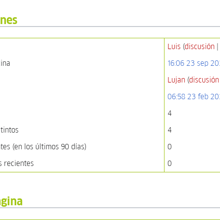
ones
Luis
(
discusión
gina
16:06 23 sep 20
Lujan
(
discusión
06:58 23 feb 2
4
tintos
4
es (en los últimos 90 días)
0
s recientes
0
ágina