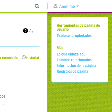
Anónimo
Herramientas de página de
usuario
Ayuda
Explorar propiedades
Más
Lo que enlaza aquí
r formulario
Historial
Cambios relacionados
Información de la página
Registros de página
ados
ados