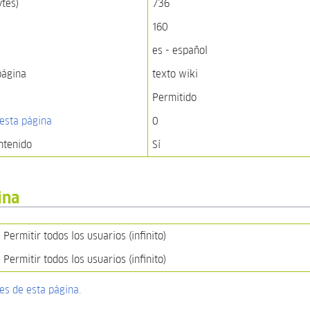
ytes)
736
160
es - español
página
texto wiki
Permitido
esta página
0
ntenido
Sí
ina
Permitir todos los usuarios (infinito)
Permitir todos los usuarios (infinito)
nes de esta página.