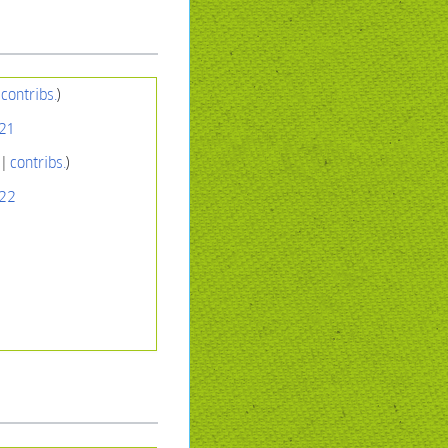
|
contribs.
)
21
|
contribs.
)
022